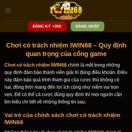
Chuyển
đến
nội
dung
ĐĂNG KÝ +99K
ĐĂNG NHẬP
Chơi có trách nhiệm IWIN68 – Quy định
quan trọng của cổng game
C
hơi có trách nhiệm IWIN68
chính là một trong những
quy định đảm bảo thành viên giải trí đúng điều khoản. Điều
này đảm bảo quá trình tham gia của cược thủ không có
hại, đồng thời mang đến lợi ích cũng như niềm vui trọn
vẹn. Để có thể cá cược đúng quy định thì mọi người cần
tìm hiểu chi tiết về những thông tin sau.
Vai trò của chính sách chơi có trách nhiệm
IWIN68