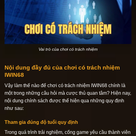
Vai trò của chơi có trách nhiệm
Nội dung đầy đủ của chơi có trách nhiệm
IWIN68
Vậy làm thế nào để chơi có trách nhiệm IWIN68 chính là
một trong những câu hỏi mà cược thủ quan tâm? Hiện nay,
nội dung chính sách được thể hiện qua những quy định
như sau:
Tham gia đúng độ tuổi quy định
Trong quá trình trải nghiệm, cổng game yêu cầu thành viên