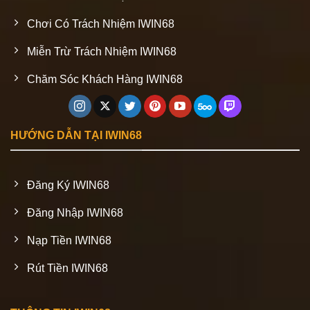
Chơi Có Trách Nhiệm IWIN68
Miễn Trừ Trách Nhiệm IWIN68
Chăm Sóc Khách Hàng IWIN68
HƯỚNG DẪN TẠI IWIN68
Đăng Ký IWIN68
Đăng Nhập IWIN68
Nạp Tiền IWIN68
Rút Tiền IWIN68