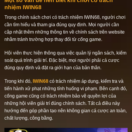
Một số vấn đề nên biết khi chơi có trách
nhiệm IWIN68
Trong chính sách chơi có trách nhiệm IWIN68, người chơi
cần tìm hiểu và tham gia đúng quy định. Mọi người cần
cập nhật thêm những thông tin về chính sách trên website
nhằm tránh trường hợp thay đổi từ cổng game.
Hội viên thực hiện thông qua việc quản lý ngân sách, kiểm
soát quá trình giải trí. Đặc biệt, mọi người phải cá cược
đúng quy định và đặt ra giới hạn của bản thân.
Trong khi đó,
IWIN68
có trách nhiệm áp dụng, kiểm tra và
tiến hành xử phạt những tính huống vi phạm. Bên cạnh đó,
cổng game cũng có trách nhiệm bảo vệ quyền lợi của
những hội viên giải trí đúng chính sách. Tất cả điều này
hướng đến góp phần tạo nên không gian cá cược an toàn,
chất lượng, công bằng.