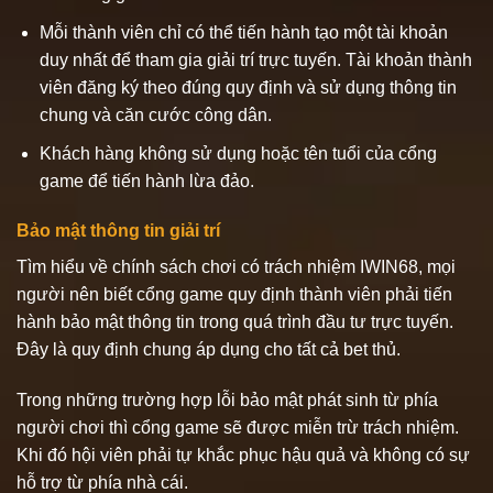
Mỗi thành viên chỉ có thể tiến hành tạo một tài khoản
duy nhất để tham gia giải trí trực tuyến. Tài khoản thành
viên đăng ký theo đúng quy định và sử dụng thông tin
chung và căn cước công dân.
Khách hàng không sử dụng hoặc tên tuổi của cổng
game để tiến hành lừa đảo.
Bảo mật thông tin giải trí
Tìm hiểu về chính sách chơi có trách nhiệm IWIN68, mọi
người nên biết cổng game quy định thành viên phải tiến
hành bảo mật thông tin trong quá trình đầu tư trực tuyến.
Đây là quy định chung áp dụng cho tất cả bet thủ.
Trong những trường hợp lỗi bảo mật phát sinh từ phía
người chơi thì cổng game sẽ được miễn trừ trách nhiệm.
Khi đó hội viên phải tự khắc phục hậu quả và không có sự
hỗ trợ từ phía nhà cái.