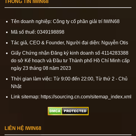
THÔNG TIN IWIN68
Tên doanh nghiệp: Công ty cổ phần giải trí
IWIN68
Mã số thuế:
034
91
98898
Tác giả, CEO & Founder, Người đại diện:
Nguyễn
Otis
Giấy
Chứng nhận Đăng ký kinh doanh số 41142
8
3388
do sở Kế hoạch và Đầu tư Thành phố Hồ Chí Minh cấp
ngày 23 tháng 08 năm 2023
Thời gian làm việc: Từ 9:00 đến 22:00, Từ thứ 2 - Chủ
Nhật
Link sitemap: https://sourcing.cn.com/sitemap_index.xml
LIÊN HỆ IWIN68