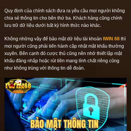
Quy định của chính sách đưa ra yêu cầu mọi người không
chia sẻ thông tin cho bên thứ ba. Khách hàng cũng chính
lưu trữ dữ liệu dưới bất kỳ hình thức nào khác.
Không những vậy để bảo mật dữ liệu tài khoản
IWIN 68
thì
mọi người cũng phải tiến hành cập nhật mật khẩu thường
xuyên. Bên cạnh đó cược thủ cũng nên nhớ thiết lập mật
khẩu đăng nhập hoặc rút tiền mang tính chất riêng cũng
như không trùng với thông tin dễ đoán.