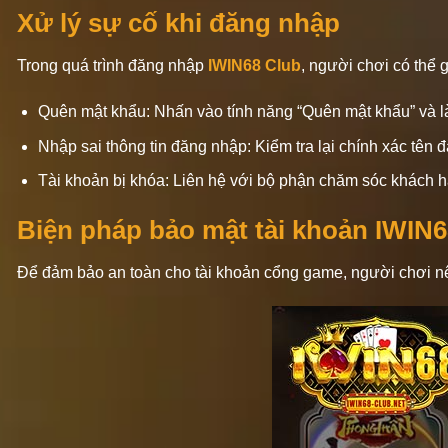
Xử lý sự cố khi đăng nhập
Trong quá trình đăng nhập
IWIN68 Club
, người chơi có thể 
Quên mật khẩu: Nhấn vào tính năng “Quên mật khẩu” và l
Nhập sai thông tin đăng nhập: Kiểm tra lại chính xác tên
Tài khoản bị khóa: Liên hệ với bộ phận chăm sóc khách 
Biện pháp bảo mật tài khoản IWIN6
Để đảm bảo an toàn cho tài khoản cổng game, người chơi nê