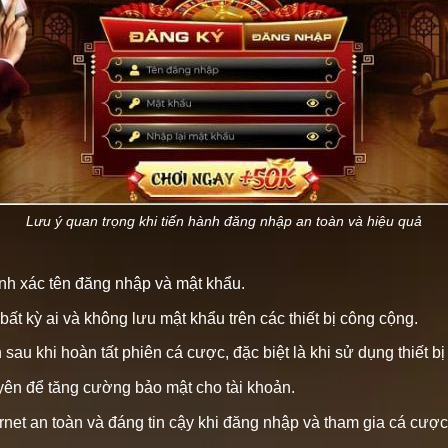
Lưu ý quan trọng khi tiến hành đăng nhập an toàn và hiệu quả
nh xác tên đăng nhập và mật khẩu.
bất kỳ ai và không lưu mật khẩu trên các thiết bị công cộng.
sau khi hoàn tất phiên cá cược, đặc biệt là khi sử dụng thiết b
yên để tăng cường bảo mật cho tài khoản.
ernet an toàn và đáng tin cậy khi đăng nhập và tham gia cá cượ