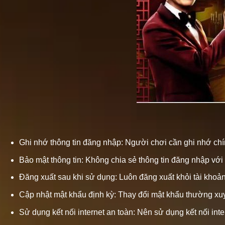
Ghi nhớ thông tin đăng nhập: Người chơi cần ghi nhớ chí
Bảo mật thông tin: Không chia sẻ thông tin đăng nhập với 
Đăng xuất sau khi sử dụng: Luôn đăng xuất khỏi tài khoản 
Cập nhật mật khẩu định kỳ: Thay đổi mật khẩu thường xu
Sử dụng kết nối internet an toàn: Nên sử dụng kết nối int