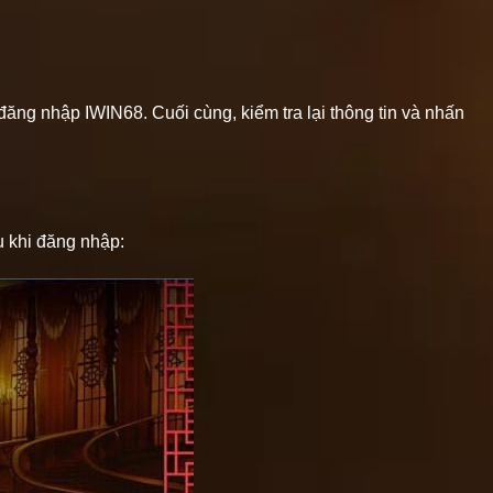
ăng nhập IWIN68. Cuối cùng, kiểm tra lại thông tin và nhấn
u khi đăng nhập: