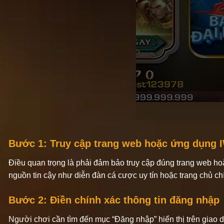
Bước 1: Truy cập trang web hoặc ứng dụng 
Điều quan trọng là phải đảm bảo truy cập đúng trang web ho
nguồn tin cậy như diễn đàn cá cược uy tín hoặc trang chủ c
Bước 2: Điền chính xác thông tin đăng nhập
Người chơi cần tìm đến mục “Đăng nhập” hiển thị trên giao 