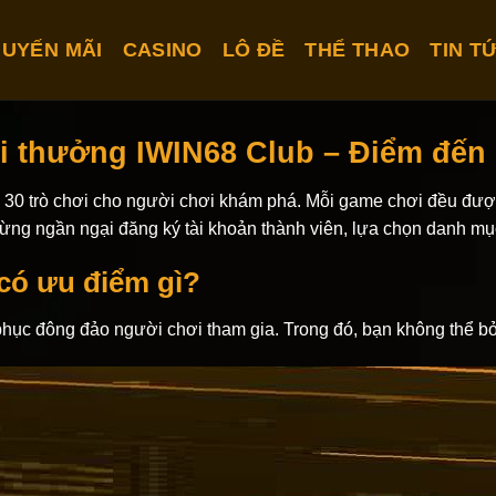
UYẾN MÃI
CASINO
LÔ ĐỀ
THỂ THAO
TIN T
 thưởng IWIN68 Club – Điểm đến gi
0 trò chơi cho người chơi khám phá. Mỗi game chơi đều được 
 đừng ngần ngại đăng ký tài khoản thành viên, lựa chọn danh m
có ưu điểm gì?
phục đông đảo người chơi tham gia. Trong đó, bạn không thể bỏ