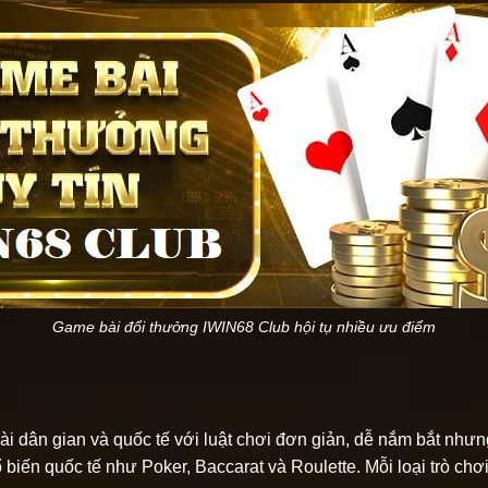
Game bài đổi thưởng IWIN68 Club hội tụ nhiều ưu điểm
i dân gian và quốc tế với luật chơi đơn giản, dễ nắm bắt nhưng
ổ biến quốc tế như Poker, Baccarat và Roulette. Mỗi loại trò c