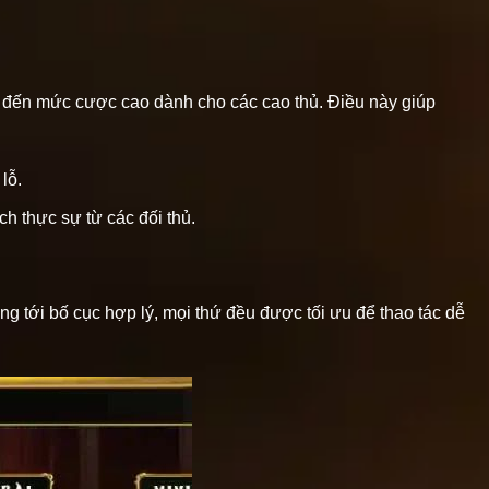
đến mức cược cao dành cho các cao thủ. Điều này giúp
lỗ.
h thực sự từ các đối thủ.
ng tới bố cục hợp lý, mọi thứ đều được tối ưu để thao tác dễ