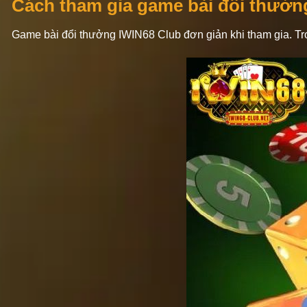
Cách tham gia game bài đổi thưởn
Game bài đổi thưởng IWIN68 Club đơn giản khi tham gia. Tro