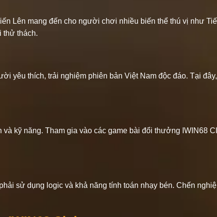
, Tiến Lên mang đến cho người chơi nhiều biến thể thú vị như T
 thử thách.
i yêu thích, trải nghiệm phiên bản Việt Nam độc đáo. Tại đây, b
 và kỹ năng. Tham gia vào các game bài đổi thưởng IWIN68 Cl
 phải sử dụng logic và khả năng tính toán nhạy bén. Chến nghi