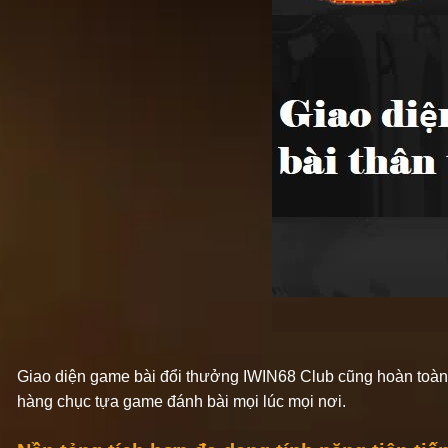
Giao diện game bài đổi thưởng IWIN68 Club cũng hoàn toàn tư
hàng chục tựa game đánh bài mọi lúc mọi nơi.