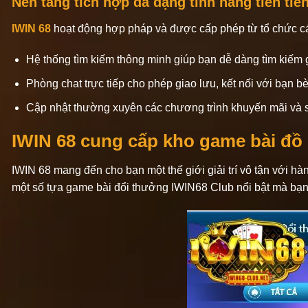
Nền tảng tích hợp đa dạng tính năng tiên ti
IWIN 68
hoạt động hợp pháp và được cấp phép từ tổ chức cá 
Hệ thống tìm kiếm thông minh giúp bạn dễ dàng tìm kiếm 
Phòng chat trực tiếp cho phép giao lưu, kết nối với bạn b
Cập nhật thường xuyên các chương trình khuyến mãi và s
IWIN 68 cung cấp kho game bài đồ
IWIN 68 mang đến cho bạn một thế giới giải trí vô tận với h
một số tựa game bài đổi thưởng IWIN68 Club nổi bật mà bạn