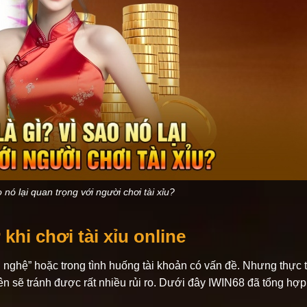
o nó lại quan trọng với người chơi tài xỉu?
 khi chơi tài xỉu online
 nghệ” hoặc trong tình huống tài khoản có vấn đề. Nhưng thực 
n sẽ tránh được rất nhiều rủi ro. Dưới đây IWIN68 đã tổng hợ