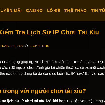
UYẾN MÃI
CASINO
LÔ ĐỀ
THỂ THAO
TIN T
iểm Tra Lịch Sử IP Chơi Tài Xỉu
THÁNG 5 15, 2025
BỞI
NGUYỄN OTIS
 quan trọng giúp người chơi kiểm soát tốt hơn hành vi cá cượ
là cách để người chơi đánh giá lại chiến thuật cá cược một cách
thế nào để áp dụng tối đa công cụ kiểm tra IP này? Bài viết sau
an trọng với người chơi tài xỉu?
 tra lịch sử IP chơi tài xỉu
. Mỗi khi bạn truy cập vào một trang