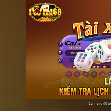
Làm sao để kiể