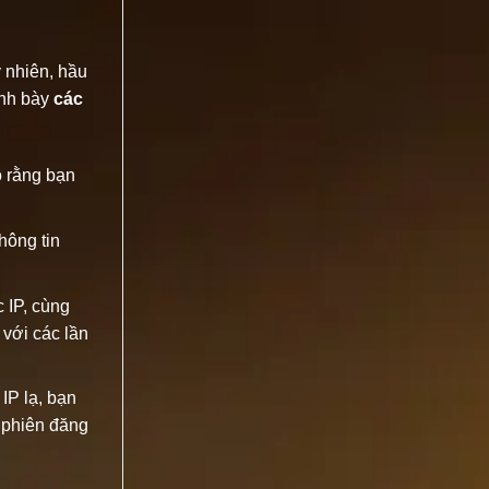
 nhiên, hầu
ình bày
các
o rằng bạn
hông tin
 IP, cùng
h với các lần
IP lạ, bạn
 phiên đăng