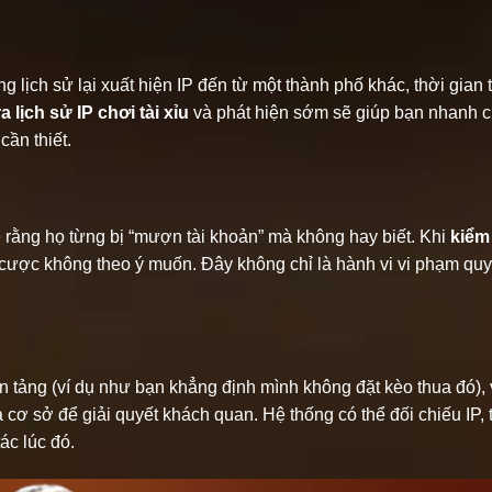
 lịch sử lại xuất hiện IP đến từ một thành phố khác, thời gian 
a lịch sử IP chơi tài xỉu
và phát hiện sớm sẽ giúp bạn nhanh 
cần thiết.
 rằng họ từng bị “mượn tài khoản” mà không hay biết. Khi
kiểm 
t cược không theo ý muốn. Đây không chỉ là hành vi vi phạm quy
 tảng (ví dụ như bạn khẳng định mình không đặt kèo thua đó), 
à cơ sở để giải quyết khách quan. Hệ thống có thể đối chiếu IP,
ác lúc đó.