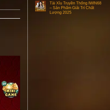
Tài Xỉu Truyền Thống IWIN68
– Sản Phẩm Giải Trí Chất
Lượng 2025