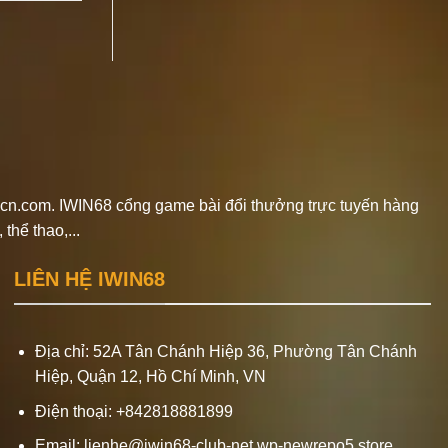
g.cn.com. IWIN68 cổng game bài đổi thưởng trực tuyến hàng
thể thao,...
LIÊN HỆ IWIN68
Địa chỉ:
52A Tân Chánh Hiệp 36, Phường Tân Chánh
Hiệp, Quận 12, Hồ Chí Minh, VN
Điện thoại:
+84281
8
881
8
99
Email:
lienhe@iwin68-club-net.wp-newrepo5.store