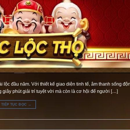
 lộc đầu năm. Với thiết kế giao diện tinh tế, âm thanh sống độ
iây phút giải trí tuyệt vời mà còn là cơ hội để người […]
TIẾP TỤC ĐỌC
→