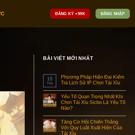
ỨC
ĐĂNG KÝ +99K
ĐĂNG NHẬP
BÀI VIẾT MỚI NHẤT
Phương Pháp Hiện Đại Kiểm
15
Tra Lịch Sử IP Chơi Tài Xỉu
Th5
Yếu Tố Quan Trọng Nhất Khi
Chơi Tài Xỉu Sicbo Là Yếu Tố
Nào?
Tăng Cơ Hội Chiến Thắng
Với Quy Luật Xuất Hiện Của
Tài Xỉu