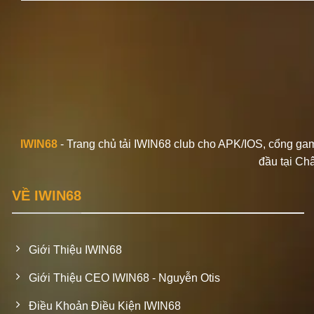
IWIN68
- Trang chủ tải IWIN68 club cho APK/IOS, cổng gam
đầu tại Châ
VỀ IWIN68
Giới Thiệu IWIN68
Giới Thiệu CEO IWIN68 - Nguyễn Otis
Điều Khoản Điều Kiện IWIN68