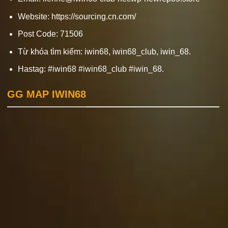
Website: https://sourcing.cn.com/
Post Code: 71506
Từ khóa tìm kiếm:
iwin68, iwin68_club,
iwin_68
.
Hastag:
#
iwin68 #iwin68_club
#iwin_68.
GG MAP IWIN68