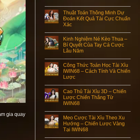
Thuật Toán Thông Minh Dự
Đoán Kết Quả Tài Cực Chuẩn
Xác
Kinh Nghiệm Né Kèo Thua –
Bí Quyết Của Tay Cá Cược
Lâu Năm
Công Thức Toán Học Tài Xỉu
IWIN68 – Cách Tính Và Chiến
Lược
Cao Thủ Tài Xỉu 3D – Chiến
Lược Chiến Thắng Từ
IWIN68
ham gia quay
Mẹo Cược Tài Xỉu Theo Xu
Hướng – Chiến Lược Vàng
Tại IWIN68