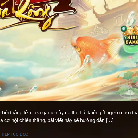
 hội thắng lớn, tựa game này đã thu hút không ít người chơi t
óa cơ hội chiến thắng, bài viết này sẽ hướng dẫn […]
TIẾP TỤC ĐỌC
→